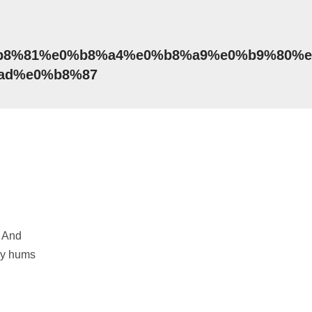
8%81%e0%b8%a4%e0%b8%a9%e0%b9%80%e
ad%e0%b8%87
c And
tly hums