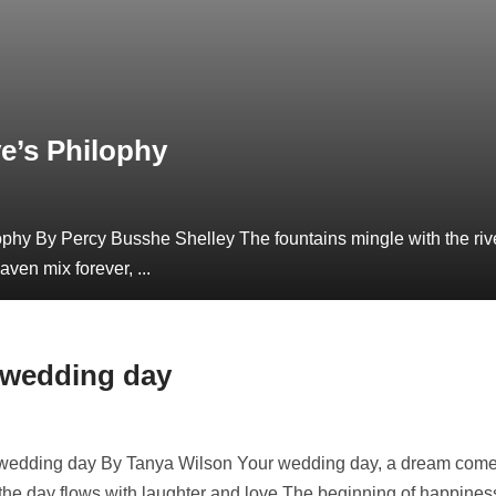
ve’s Philophy
phy By Percy Busshe Shelley The fountains mingle with the rive
ven mix forever, ...
r wedding day
 wedding day By Tanya Wilson Your wedding day, a dream come
e the day flows with laughter and love The beginning of happines