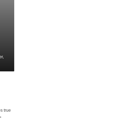
r,
s true
s