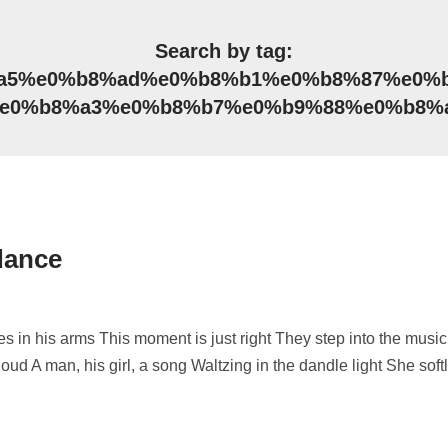
Search by tag:
a5%e0%b8%ad%e0%b8%b1%e0%b8%87%e0%b
e0%b8%a3%e0%b8%b7%e0%b9%88%e0%b8%
 dance
in his arms This moment is just right They step into the musi
loud A man, his girl, a song Waltzing in the dandle light She sof