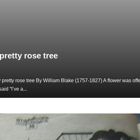
pretty rose tree
 pretty rose tree By William Blake (1757-1827) A flower was off
id “I’ve a...