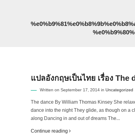
%e0%b9%81%e0%b8%9b%e0%b8%
%e0%b9%80%
แปลอังกฤษเป็นไทย เรื่อง The
Written on September 17, 2014 in
Uncategorized
The dance By William Thomas Kinsey She relaxes 
dance into the night They glide, as though on a c
along Dancing in and out of dreams The...
Continue reading