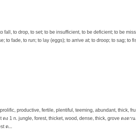
o fall, to drop, to set; to be insufficient, to be deficient; to be miss
 to fade, to run; to lay (eggs); to arrive at; to droop; to sag; to fi
olific, productive, fertile, plentiful, teeming, abundant, thick, frui
 ดง 1 n. jungle, forest, thicket, wood, dense, thick, grove ดงดาน
st ด...