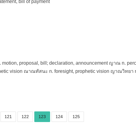
atement, bill of payment
 n. motion, proposal, bill; declaration, announcement ญาณ n. per
hetic vision ณาณทัสนะ n. foresight, prophetic vision ญาณวิทยา 
121
122
123
124
125