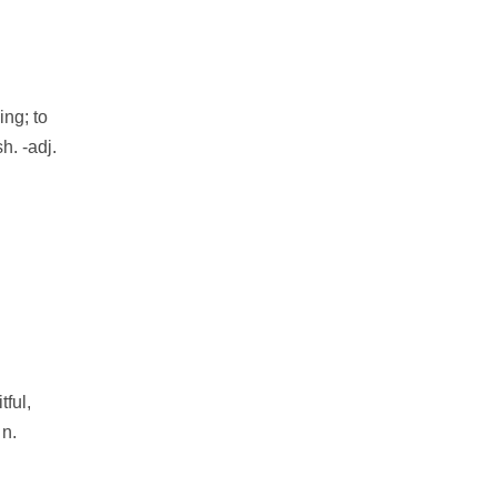
ing; to
sh. -adj.
tful,
 n.