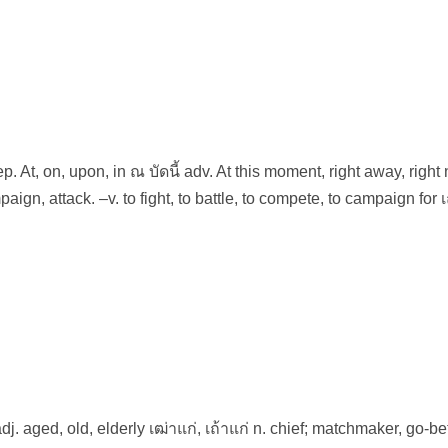
p. At, on, upon, in ณ บัดนี้ adv. At this moment, right away, righ
aign, attack. –v. to fight, to battle, to compete, to campaign for 
dj. aged, old, elderly เฒ่าแก่, เถ้าแก่ n. chief; matchmaker, go-b