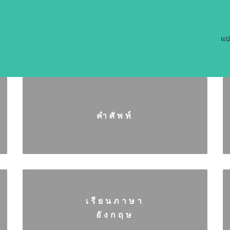
แป
คำศัพท์
เรียนภาษา
อังกฤษ