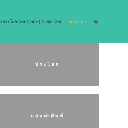
ลประโยค ไทย-อังกฤษ | อังกฤษ-ไทย
บทความ
ประโยค
แปลคำศัพท์