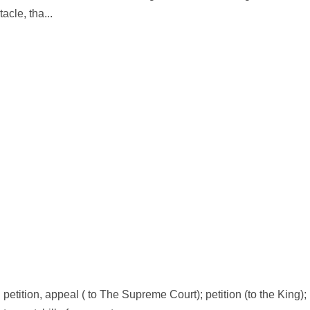
cle, tha...
. petition, appeal ( to The Supreme Court); petition (to the King);