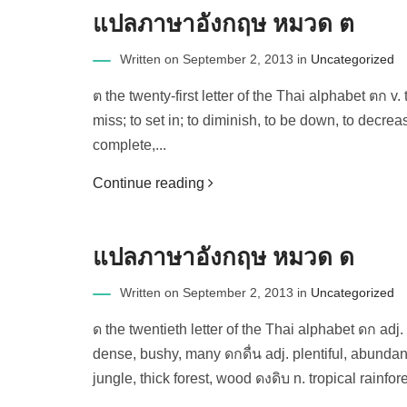
แปลภาษาอังกฤษ หมวด ต
Written on September 2, 2013 in
Uncategorized
ต the twenty-first letter of the Thai alphabet ตก v. t
miss; to set in; to diminish, to be down, to decrease;
complete,...
Continue reading
แปลภาษาอังกฤษ หมวด ด
Written on September 2, 2013 in
Uncategorized
ด the twentieth letter of the Thai alphabet ดก adj. pr
dense, bushy, many ดกดื่น adj. plentiful, abundant
jungle, thick forest, wood ดงดิบ n. tropical rainfore