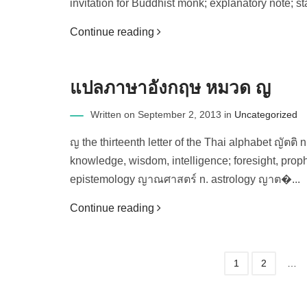
invitation for Buddhist monk; explanatory note; st
Continue reading
แปลภาษาอังกฤษ หมวด ญ
Written on September 2, 2013 in
Uncategorized
ญ the thirteenth letter of the Thai alphabet ญัตติ
knowledge, wisdom, intelligence; foresight, prop
epistemology ญาณศาสตร์ n. astrology ญาต�...
Continue reading
1
2
…