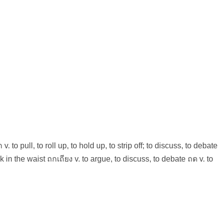
 to pull, to roll up, to hold up, to strip off; to discuss, to debate
k in the waist ถกเถียง v. to argue, to discuss, to debate ถด v. to