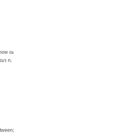
t now ณ
เณร n.
etween;