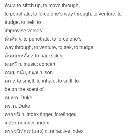
ด้น v. to stitch up, to move through,
to penetrate, to force one’s way through, to venture, to
trudge, to trek; to
improvise verses
ด้นดั้น v. to penetrate, to force one’s
way through, to venture, to trek, to trudge
ด้นถอยหลัง v. to backstitch
ดนตรี n. music; concert
ดนย, ดนัย, ดนุช n. son
ดม v. to smell, to inhale, to sniff, to
be on the scent of
ดยุค n. Duke
ดร. n. Duke
ดรรชนี n. index finger, forefinger,
index number, index
ดรรชนีหักเห(แสง) n. refractive index