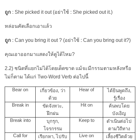
ถูก
: She picked it out (อย่าใช้ : She picked out it.)
หล่อนคัดเลือกเอาแล้ว
ถูก
: Can you bring it out ? (อย่าใช้ : Can you bring out it?)
คุณเอาออกมาแสดงให้ดูได้ไหม?
2.2) ชนิดที่แยกไม่ได้โดยเด็ดขาด แม้จะมีกรรมตามหลังหรือ
ไม่ก็ตาม ได้แก่ Two-Word Verb ต่อไปนี้
Bear on
Hear of
เกี่ยวข้อง, ว่า
ได้ยินพูดถึง,
ด้วย
รู้เรื่อง
Break in
Hit on
ขัดจังหวะ,
ค้นพบโดย
ฝึกฝน
บังเอิญ
Break into
Keep to
บุกรุก,
ดำเนินต่อไป
โจรกรรม
ตามวิถีทาง
Call for
Live on
เรียกหา, ไปรับ
เลี้ยงชีวิตด้วย