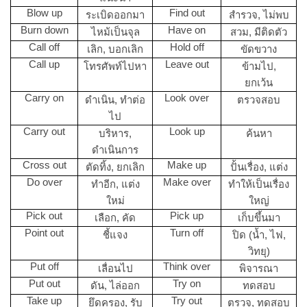
Blow up
Find out
ระเบิดออกมา
สำรวจ, ไม่พบ
Burn down
Have on
ไหม้เป็นจุล
สวม, มีติดตัว
Call off
Hold off
เลิก, บอกเลิก
ขัดขวาง
Call up
Leave out
โทรศัพท์ไปหา
ข้ามไป,
ยกเว้น
Carry on
Look over
ดำเนิน, ทำต่อ
ตรวจสอบ
ไป
Carry out
Look up
บริหาร,
ค้นหา
ดำเนินการ
Cross out
Make up
ตัดทิ้ง, ยกเลิก
ปั้นเรื่อง, แต่ง
Do over
Make over
ทำอีก, แต่ง
ทำให้เป็นเรื่อง
ใหม่
ใหญ่
Pick out
Pick up
เลือก, คัด
เก็บขึ้นมา
Point out
Turn off
ชี้แจง
ปิด (น้ำ, ไฟ,
วิทยุ)
Put off
Think over
เลื่อนไป
พิจารณา
Put out
Try on
ดัน, ไล่ออก
ทดสอบ
Take up
Try out
ยึดครอง, รับ
ตรวจ, ทดสอบ