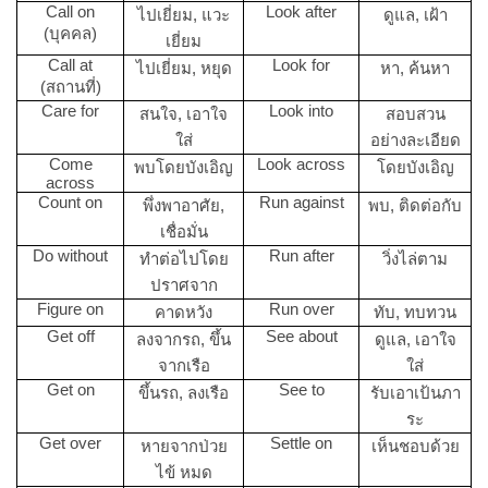
Call on
Look after
ไปเยี่ยม, แวะ
ดูแล, เฝ้า
(บุคคล)
เยี่ยม
Call at
Look for
ไปเยี่ยม, หยุด
หา, ค้นหา
(สถานที่)
Care for
Look into
สนใจ, เอาใจ
สอบสวน
ใส่
อย่างละเอียด
Come
Look across
พบโดยบังเอิญ
โดยบังเอิญ
across
Count on
Run against
พึ่งพาอาศัย,
พบ, ติดต่อกับ
เชื่อมั่น
Do without
Run after
ทำต่อไปโดย
วิ่งไล่ตาม
ปราศจาก
Figure on
Run over
คาดหวัง
ทับ, ทบทวน
Get off
See about
ลงจากรถ, ขึ้น
ดูแล, เอาใจ
จากเรือ
ใส่
Get on
See to
ขึ้นรถ, ลงเรือ
รับเอาเป้นภา
ระ
Get over
Settle on
หายจากป่วย
เห็นชอบด้วย
ไข้ หมด