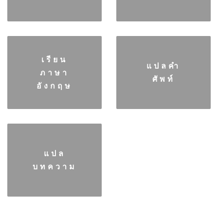
เรียน
แปลคำ
ภาษา
ศัพท์
อังกฤษ
แปล
บทความ