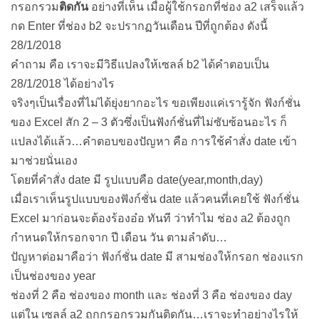
กรอกรวม
ติดกัน
อย่างที่เห็น เมื่อผู้ใช้กรอกที่ช่อง a2 เสร็จแล้ว
กด Enter ที่ช่อง b2 จะปรากฏวันเดือน ปีที่ถูกต้อง ดังนี้
28/1/2018
คำถาม คือ เราจะมีวิธีแปลงให้เซลล์ b2 ได้คำตอบเป็น
28/1/2018 ได้อย่างไร
จริงๆเป็นเรื่องที่ไม่ได้ยุ่งยากอะไร ขอเพียงแค่เรารู้จัก ฟังก์ชั่น
ของ Excel สัก 2 – 3 ตัวซึ่งเป็นฟังก์ชั่นที่ไม่ซับซ้อนอะไร ก็
แปลงได้แล้ว…คำตอบของปัญหา คือ การใช้คำสั่ง date เข้า
มาช่วยนั่นเอง
โดยที่คำสั่ง date มี รูปแบบคือ date(year,month,day)
เมื่อเราเห็นรูปแบบของฟังก์ชั่น date แล้วคนที่เคยใช้ ฟังก์ชั่น
Excel มาก่อนจะต้องร้องอ๋อ ทันที ว่าทำไม ช่อง a2 ต้องถูก
กำหนดให้กรอกจาก ปี เดือน วัน ตามลำดับ…
ปัญหาต่อมาคือว่า ฟังก์ชั่น date มี สามช่องให้กรอก ช่องแรก
เป็นช่องของ year
ช่องที่ 2 คือ ช่องของ month และ ช่องที่ 3 คือ ช่องของ day
แต่ใน เซลล์ a2 ถูกกรอกรวมกันติดกัน…เราจะทำอย่างไรให้