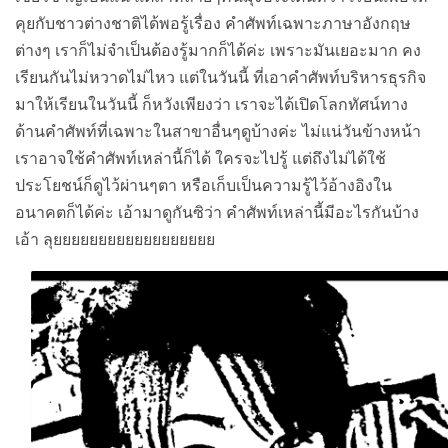
คุยกับชาวต่างชาติได้พอรู้เรื่อง คำศัพท์เฉพาะภาษาอังกฤษ
ต่างๆ เราก็ไม่จำเป็นต้องรู้มากก็ได้ค่ะ เพราะมันเยอะมาก คง
เรียนกันไม่หวาดไม่ไหว แต่ในวันนี้ ที่เอาคำศัพท์บริหารธุรกิจ
มาให้เรียนในวันนี้ ก็หวังเพียงว่า เราจะได้เปิดโลกทัศน์ทาง
ด้านคำศัพท์ที่เฉพาะในสาขาอื่นๆดูบ้างค่ะ ไม่แน่วันข้างหน้า
เราอาจใช้คำศัพท์เหล่านี้ก็ได้ ใครจะไปรู้ แต่ถึงไม่ได้ใช้
ประโยชน์ก็ดูไว้ผ่านๆตา หรือเก็บเป็นความรู้ไว้อ้างอิงใน
อนาคตก็ได้ค่ะ เอ้ามาดูกันซิว่า คำศัพท์เหล่านี้มีอะไรกันบ้าง
เอ้า ลุยยยยยยยยยยยยยยยยยย