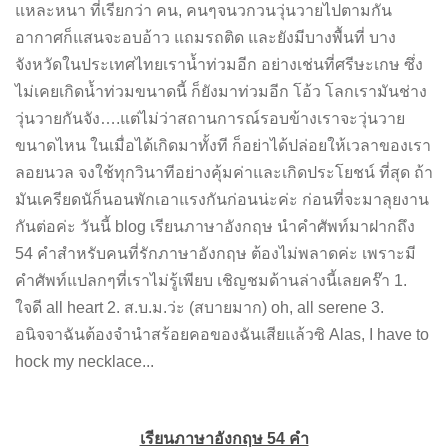
แหละหนา ที่เรียกว่า คน, คนๆจนวกวนวุ่นวายไปตามกัน
อากาศก็แสนจะอบอ้าว แถมรถติด และยังมีบางพื้นที่ บาง
จังหวัดในประเทศไทยเราน้ำท่วมอีก อย่างเช่นที่ศรีษะเกษ ซึ่ง
ไม่เคยเกิดน้ำท่วมขนาดนี้ ก็ยังมาท่วมอีก โอ้ว โลกเรามันช่าง
วุ่นวายกันจัง….แต่ไม่ว่าสถานการณ์รอบข้างเราจะวุ่นวาย
ขนาดไหน ในเมื่อได้เกิดมาทั้งที ก็อย่าได้ปล่อยให้เวลาของเรา
ลอยนวล จงใช้ทุกวินาทีอย่างคุ้มค่าและเกิดประโยชน์ ที่สุด ถ้า
มันเครียดนัก็นอนพักเอาแรงกันก่อนน่ะค่ะ ก่อนที่จะมาลุยงาน
กันต่อค่ะ วันนี้ blog เรียนภาษาอังกฤษ นำคำศัพท์มาฝากถึง
54 คำสำหรับคนที่รักภาษาอังกฤษ ต้องไม่พลาดค่ะ เพราะมี
คำศัพท์แปลกๆที่เราไม่รู้เพียบ เชิญชมด้านล่างนี้เลยคร๊า 1.
ใจดี all heart 2. ส.บ.ม.ว่ะ (สบายมาก) oh, all serene 3.
อนิจจาฉันต้องจำนำสร้อยคอของฉันเสียแล้วซิ Alas, I have to
hock my necklace...
เรียนภาษาอังกฤษ 54 คำ