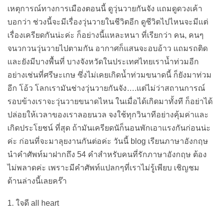
เหตุการณ์ทางการเมืองตอนนี้ ดูวุ่นวายกันจัง แถมดูดวงเค้า
บอกว่า ช่วงนี้จะมีเรื่องวุ่นวายในชีวิตอีก ดูชีวิตไปไหนจะมีแต่
เรื่องเครียดกันน่ะค่ะ ก็อย่างนี้แหละหนา ที่เรียกว่า คน, คนๆ
จนวกวนวุ่นวายไปตามกัน อากาศก็แสนจะอบอ้าว แถมรถติด
และยังมีบางพื้นที่ บางจังหวัดในประเทศไทยเราน้ำท่วมอีก
อย่างเช่นที่ศรีษะเกษ ซึ่งไม่เคยเกิดน้ำท่วมขนาดนี้ ก็ยังมาท่วม
อีก โอ้ว โลกเรามันช่างวุ่นวายกันจัง….แต่ไม่ว่าสถานการณ์
รอบข้างเราจะวุ่นวายขนาดไหน ในเมื่อได้เกิดมาทั้งที ก็อย่าได้
ปล่อยให้เวลาของเราลอยนวล จงใช้ทุกวินาทีอย่างคุ้มค่าและ
เกิดประโยชน์ ที่สุด ถ้ามันเครียดนัก็นอนพักเอาแรงกันก่อนน่ะ
ค่ะ ก่อนที่จะมาลุยงานกันต่อค่ะ วันนี้ blog เรียนภาษาอังกฤษ
นำคำศัพท์มาฝากถึง 54 คำสำหรับคนที่รักภาษาอังกฤษ ต้อง
ไม่พลาดค่ะ เพราะมีคำศัพท์แปลกๆที่เราไม่รู้เพียบ เชิญชม
ด้านล่างนี้เลยคร๊า
1. ใจดี all heart