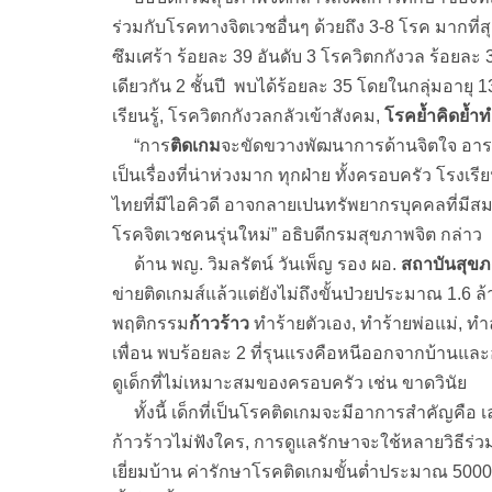
ร่วมกับโรคทางจิตเวชอื่นๆ ด้วยถึง 3-8 โรค มากที่ส
ซึมเศร้า ร้อยละ 39 อันดับ 3 โรควิตกกังวล ร้อยละ 3
เดียวกัน 2 ชั้นปี พบได้ร้อยละ 35 โดยในกลุ่มอายุ
เรียนรู้, โรควิตกกังวลกลัวเข้าสังคม,
โรคย้ำคิดย้ำ
“การ
ติดเกม
จะขัดขวางพัฒนาการด้านจิตใจ อารมณ
เป็นเรื่องที่น่าห่วงมาก ทุกฝ่าย ทั้งครอบครัว โรงเ
ไทยที่มีไอคิวดี อาจกลายเปนทรัพยากรบุคคลที่มี
โรคจิตเวชคนรุ่นใหม่” อธิบดีกรมสุขภาพจิต กล่าว
ด้าน พญ. วิมลรัตน์ วันเพ็ญ รอง ผอ.
สถาบันสุขภ
ข่ายติดเกมส์แล้วแต่ยังไม่ถึงขั้นป่วยประมาณ 1.6
พฤติกรรม
ก้าวร้าว
ทำร้ายตัวเอง, ทำร้ายพ่อแม่, ท
เพื่อน พบร้อยละ 2 ที่รุนแรงคือหนีออกจากบ้านแล
ดูเด็กที่ไม่เหมาะสมของครอบครัว เช่น ขาดวินัย
ทั้งนี้ เด็กที่เป็นโรคติดเกมจะมีอาการสำคัญคือ เล
ก้าวร้าวไม่ฟังใคร, การดูแลรักษาจะใช้หลายวิธีร่
เยี่ยมบ้าน ค่ารักษาโรคติดเกมขั้นต่ำประมาณ 5000