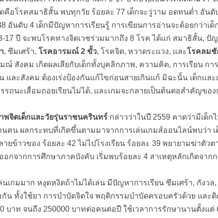
ุดคือโรคสมาธิสั้น พบทุกวัย ร้อยละ 77 เด็กจะวู่วาม อดทนต่ำ อันดั
8 อันดับ 4 เด็กมีปัญหาการเรียนรู้ การเขียนการอ่านจะด้อยกว่าเด็ก
 13-17 ปี จะพบโรคทางจิตเวชร่วมมากถึง 8 โรค ได้แก่ สมาธิสั้น, ป
ทำ
, ซึมเศร้า,
โรคอารมณ์ 2 ขั้ว
, โรคจิต, หวาดระแวง, และ
โรคลมชั
์ สังคม เกิดผลเสียกับเด็กทั้งบุคลิกภาพ, ความคิด, การเรียน ก
รียน และสังคม ต้องเร่งป้องกันแก้ไขก่อนสายเกินแก้ มิฉะนั้น เด็กแ
สมรรถนะเสื่อมถอยเรียนไม่ได้, และเกมจะกลายเป็นต้นตอสำคัญของ
าพจิตเด็กและวัยรุ่นราชนครินทร์
กล่าวว่าในปี 2559 คาดว่ามีเด็กไ
 ล้านคน ผลกระทบที่เกิดขึ้นตามมาจากการเล่นเกมส์ออนไลน์พบว่า เด
ำลายข้าวของ ร้อยละ 42 ไม่ไปโรงเรียน ร้อยละ 39 พยายามฆ่าตัวตา
ะออกจากการศึกษาภาคบังคับ เริ่มพบร้อยละ 4 สาเหตุหลักเกิดจากกา
่นเกมมาก หงุดหงิดถ้าไม่ได้เล่น มีปัญหาการเรียน ซึมเศร้า, กังวล,
วมกัน ทั้งใช้ยา การบำบัดจิตใจ พฤติกรรมบำบัดครอบครัวด้วย และต
0 บาท จนถึง 250000 บาทต่อคนต่อปี ใช้เวลาการรักษานานตั้งแต่ 