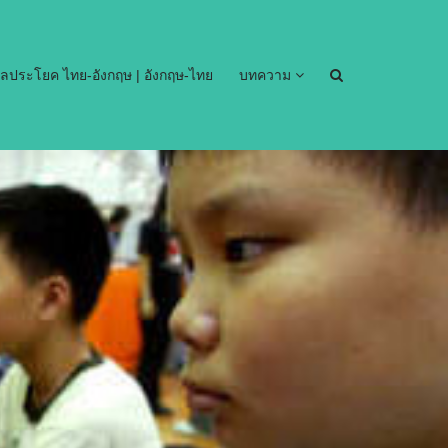
ลประโยค ไทย-อังกฤษ | อังกฤษ-ไทย
บทความ