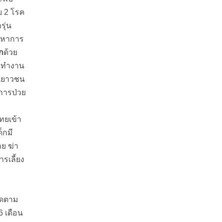
บ 2 โรค
รุ่น
ัญหาการ
ก
ด้วย
ารทำงาน
ละเยาวชน
การป่วย
ทยเข้า
็กมี
ย ฆ่า
รเลี้ยง
ิดตาม
6 เดือน