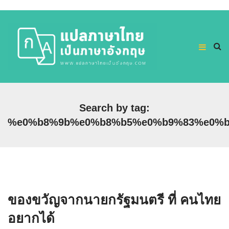
Search by tag:
%e0%b8%9b%e0%b8%b5%e0%b9%83%e0%b
ของขวัญจากนายกรัฐมนตรี ที่ คนไทย
อยากได้