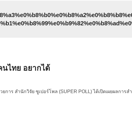
0%b8%a3%e0%b8%b0%e0%b8%a2%e0%b8%b8%
8%b1%e0%b8%99%e0%b9%82%e0%b8%ad%e0
 คนไทย อยากได้
นวยการ สำนักวิจัย ซูเปอร์โพล (SUPER POLL) ได้เปิดเผยผลการส