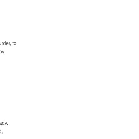
urder, to
 by
adv.
d,