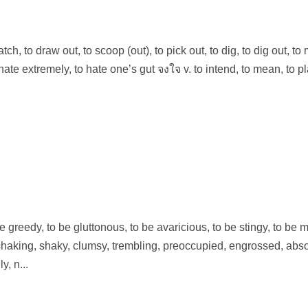
tch, to draw out, to scoop (out), to pick out, to dig, to dig out, to
hate extremely, to hate one’s gut จงใจ v. to intend, to mean, to pl
be greedy, to be gluttonous, to be avaricious, to be stingy, to be 
 shaking, shaky, clumsy, trembling, preoccupied, engrossed, abs
y, n...