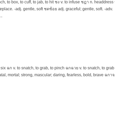
ch, to box, to cuff, to jab, to hit ชง v. to infuse ชฎา n. headdress 
lace. -adj. gentle, soft ชดช้อย adj. graceful; gentle, soft. -adv.
..
x six ฉก v. to snatch, to grab, to pinch ฉกฉวย v. to snatch, to gra
fatal, mortal; strong, mascular; daring, fearless, bold, brave ฉกา