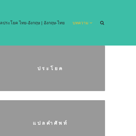
ลประโยค ไทย-อังกฤษ | อังกฤษ-ไทย
บทความ
ประโยค
แปลคำศัพท์