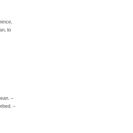
 mince,
an, to
mean. –
orbed. –