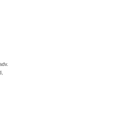
adv.
d,