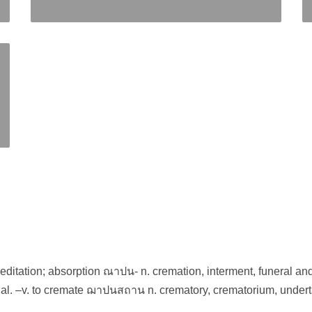
meditation; absorption ณาปน- n. cremation, interment, funeral and
rial. –v. to cremate ฌาปนสถาน n. crematory, crematorium, undert