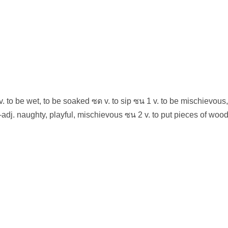
v. to be wet, to be soaked ซด v. to sip ซน 1 v. to be mischievous,
–adj. naughty, playful, mischievous ซน 2 v. to put pieces of wood