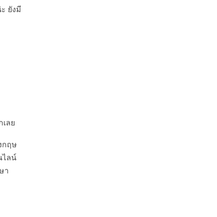
ะ ยังมี
วกเลย
ังกฤษ
นไลน์
าษา