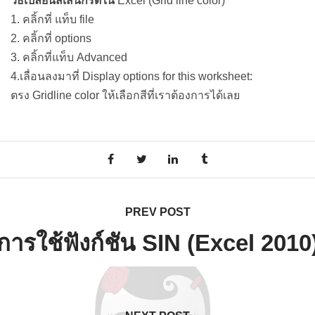
วิธีเปลี่ยนสีเส้นกริดใน
Excel (Grid line color)
1. คลิ้กที่ แท็บ file
2. คลิ้กที่ options
3. คลิ้กที่แท็บ Advanced
4.เลื่อนลงมาที่ Display options for this worksheet:
ตรง Gridline color ให้เลือกสีที่เราต้องการได้เลย
PREV POST
การใช้ฟังก์ชัน SIN (Excel 2010