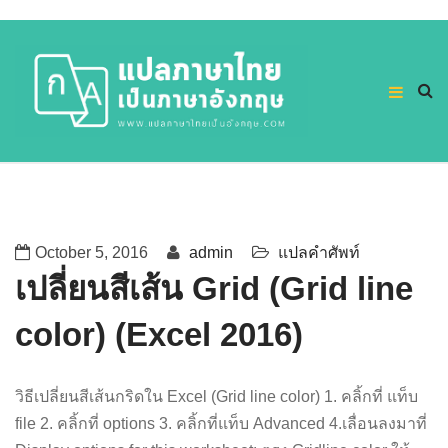
October 5, 2016
admin
แปลคำศัพท์
เปลี่ยนสีเส้น Grid (Grid line
color) (Excel 2016)
วิธีเปลี่ยนสีเส้นกริดใน Excel (Grid line color) 1. คลิ้กที่ แท็บ
file 2. คลิ้กที่ options 3. คลิ้กที่แท็บ Advanced 4.เลื่อนลงมาที่