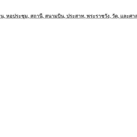
าน, หอประชุม, สถานี, สนามบิน, ประสาท, พระราชวัง, วัด, และศาล