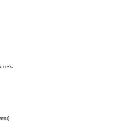
้า เช่น
ำผสม)