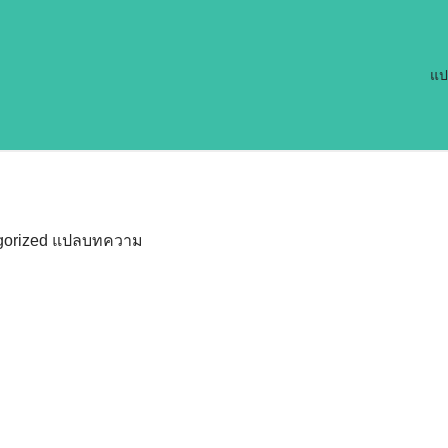
แป
orized
แปลบทความ