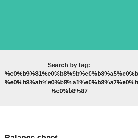
Search by tag:
%e0%b9%81%e0%b8%9b%e0%b8%a5%e0%b
%e0%b8%ab%e0%b8%a1%e0%b8%a7%e0%b
%e0%b8%87
Balance sheet