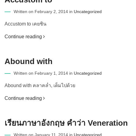
Written on February 2, 2014 in
Uncategorized
Accustom to เคยชิน
Continue reading
Abound with
Written on February 1, 2014 in
Uncategorized
Abound with คลาคล่ำ, เต็มไปด้วย
Continue reading
เรียนภาษาอังกฤษ คำว่า Veneration
Written on January 11, 2014 in
Uncategorized