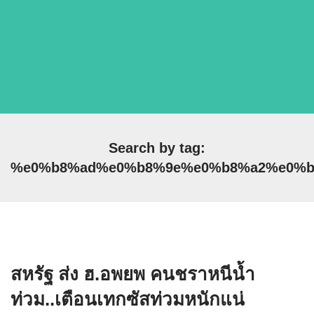
Search by tag:
%e0%b8%ad%e0%b8%9e%e0%b8%a2%e0%b
สหรัฐ ส่ง ฮ.อพยพ คนชราหนีน้ำ
ท่วม..เตือนเทกซัสท่วมหนักแน่