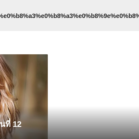
%aa%e0%b8%a3%e0%b8%a3%e0%b8%9e%e0%b
ที่ 12