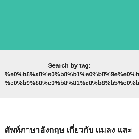
Search by tag:
%e0%b8%a8%e0%b8%b1%e0%b8%9e%e0%b
%e0%b9%80%e0%b8%81%e0%b8%b5%e0%b
ศัพท์ภาษาอังกฤษ เกี่ยวกับ แมลง และ