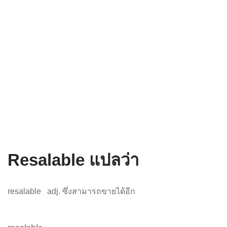
Resalable แปลว่า
resalable adj. ซึ่งสามารถขายได้อีก