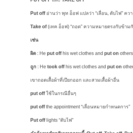
Put off
อ่านว่า พุท อ็อฟ แปลว่า “เลื่อน, ดับไฟ” 
Take of
(เทค อ็อฟ) “ถอด” ความหมายตรงกับข้ามก
เช่น
ผิด
: He
put off
his wet clothes and
put on
others
ถูก
: He
took off
his wet clothes and
put on
other
เขาถอดเสื้อผ้าที่เปียกออก และสวมเสื้อผ้าอื่น
put off
ใช้ในกรณีอื่นๆ
put off
the appointment “เลื่อนหมายกำหนดการ”
Put off
lights “ดับไฟ”