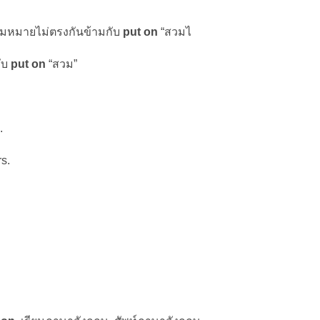
ความหมายไม่ตรงกันข้ามกับ
put on
“สวมไ
ับ
put on
“สวม”
.
s.