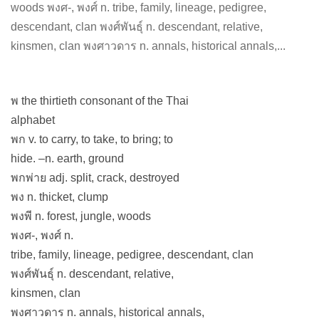
woods พงศ-, พงศ์ n. tribe, family, lineage, pedigree,
descendant, clan พงศ์พันธุ์ n. descendant, relative,
kinsmen, clan พงศาวดาร n. annals, historical annals,...
พ the thirtieth consonant of the Thai
alphabet
พก v. to carry, to take, to bring; to
hide. –n. earth, ground
พกพ่าย adj. split, crack, destroyed
พง n. thicket, clump
พงพี n. forest, jungle, woods
พงศ-, พงศ์ n.
tribe, family, lineage, pedigree, descendant, clan
พงศ์พันธุ์ n. descendant, relative,
kinsmen, clan
พงศาวดาร n. annals, historical annals,