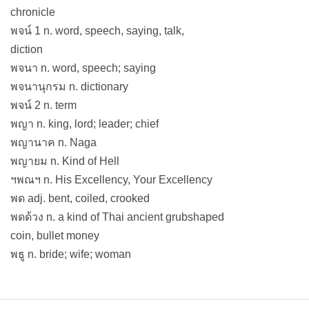
chronicle
พจน์ 1 n. word, speech, saying, talk,
diction
พจนา n. word, speech; saying
พจนานุกรม n. dictionary
พจน์ 2 n. term
พญา n. king, lord; leader; chief
พญานาค n. Naga
พญายม n. Kind of Hell
ฯพณฯ n. His Excellency, Your Excellency
พด adj. bent, coiled, crooked
พดด้วง n. a kind of Thai ancient grubshaped
coin, bullet money
พธู n. bride; wife; woman