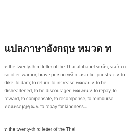
แปลภาษาอังกฤษ หมวด ท
ท the twenty-third letter of the Thai alphabet ทกล้า, ทแก้ว n.
solidier, warrior, brave person ทชี n. ascetic, priest ทด v. to
dike, to dam; to return; to increase ทดถอย v. to be
disheartened, to be discouraged ทดแทน v. to repay, to
reward, to compensate, to recompense, to reimburse
ทดแทนบุญคุณ v. to repay for kindness...
ท the twenty-third letter of the Thai