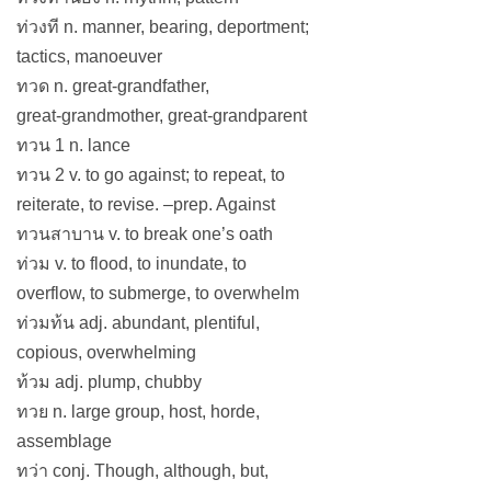
ท่วงที n. manner, bearing, deportment;
tactics, manoeuver
ทวด n. great-grandfather,
great-grandmother, great-grandparent
ทวน 1 n. lance
ทวน 2 v. to go against; to repeat, to
reiterate, to revise. –prep. Against
ทวนสาบาน v. to break one’s oath
ท่วม v. to flood, to inundate, to
overflow, to submerge, to overwhelm
ท่วมท้น adj. abundant, plentiful,
copious, overwhelming
ท้วม adj. plump, chubby
ทวย n. large group, host, horde,
assemblage
ทว่า conj. Though, although, but,