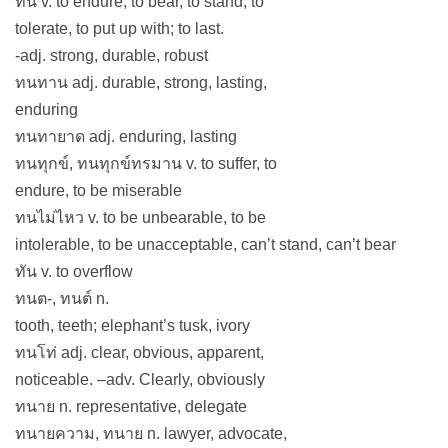
ทน v. to endure, to bear, to stand, to
tolerate, to put up with; to last.
-adj. strong, durable, robust
ทนทาน adj. durable, strong, lasting,
enduring
ทนทายาด adj. enduring, lasting
ทนทุกข์, ทนทุกข์ทรมาน v. to suffer, to
endure, to be miserable
ทนไม่ไหว v. to be unbearable, to be
intolerable, to be unacceptable, can’t stand, can’t bear
ทัน v. to overflow
ทนต-, ทนต์ n.
tooth, teeth; elephant’s tusk, ivory
ทนโท่ adj. clear, obvious, apparent,
noticeable. –adv. Clearly, obviously
ทนาย n. representative, delegate
ทนายความ, ทนาย n. lawyer, advocate,