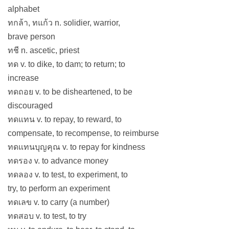
alphabet
ทกล้า, ทแก้ว n. solidier, warrior,
brave person
ทชี n. ascetic, priest
ทด v. to dike, to dam; to return; to
increase
ทดถอย v. to be disheartened, to be
discouraged
ทดแทน v. to repay, to reward, to
compensate, to recompense, to reimburse
ทดแทนบุญคุณ v. to repay for kindness
ทดรอง v. to advance money
ทดลอง v. to test, to experiment, to
try, to perform an experiment
ทดเลข v. to carry (a number)
ทดสอบ v. to test, to try