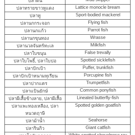
ปลาตีน
Lattice monocle bream
ปลาทรายขาวหูแดง
Sport-bodied mackerel
ปลาทู
Flying fish
ปลานกกระจอก
Parrot fish
ปลานกแก้ว
Wrasse
ปลานกขุนทอง
Milkfish
ปลานวลจันทร์ทะเล
False trevally
ปลาใบขนุน
Spotted sicklefish
ปลาใบโพธิ์, ปลาใบปอ
Puffer, trunkfish
ปลาปักเป้า
Porcupine fish
ปลาปักเป้าหนามทุเรียน
Trumpetfish
ปลาปากแตร
Common ponyfish
ปลาแป้นยักษ์
Lineated butterfly-fish
ปลาผีเสื้อข้างลาย, ปลาผีเสื้อ
Spotted golden goatfish
ปลาแพะทองเหลือง, ปลา
หนวดฤาษี
Seahorse
ปลาม้าน้ำ
Giant catfish
ปลารินกิว
White-spotted shovelnose ray