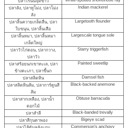
ปลาโรนันจุดขาว
Indian mackerel
ปลาลัง, ปลาทูโม่ง, ปลาโม่ง
ลัง
Largetooth flounder
ปลาลิ้นควายเกล็ดลื่น, ปลา
ใบขนุน, ปลาลิ้นเสือ
Largescale tongue sole
ปลาลิ้นหมา, ปลาลิ้นหมา
เกล็ดใหญ่
Starry triggerfish
ปลาวัวไก่ตอน, ปลากวาง,
ปลาวัว
Painted sweetlip
ปลาสร้อยนกเขาทะเล, ปลา
ข้างตะเภา, ปลาขี้นก
Damsel fish
ปลาสลิดหิน
Black-backed anemone
ปลาสลิดหินส้ม, ปลาการ์ตูนสี
ส้ม
Obtuse barracuda
ปลาสากเหลือง, ปลาน้ำ
ดอกไม้
Black-banded trevally
ปลาสำลี
Bigeye scad
ปลาสีกุนตาพอง
Commerson’s anchovy
ปลาไส้ตันหลังแถบ