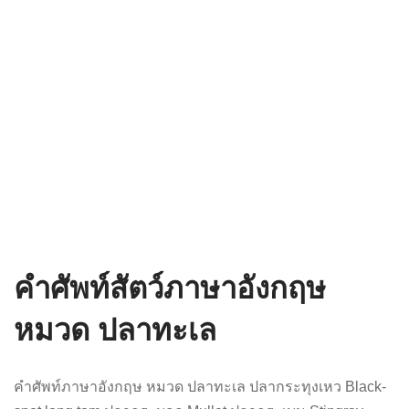
คำศัพท์สัตว์ภาษาอังกฤษ
หมวด ปลาทะเล
คำศัพท์ภาษาอังกฤษ หมวด ปลาทะเล ปลากระทุงเหว Black-