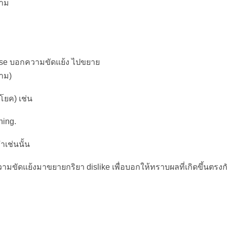
ตาม
e บอกความขัดแย้ง ไปขยาย
้าม)
โยค) เช่น
hing.
เช่นนั้น
ามขัดแย้งมาขยายกริยา dislike เพื่อบอกให้ทราบผลที่เกิดขึ้นตรงก