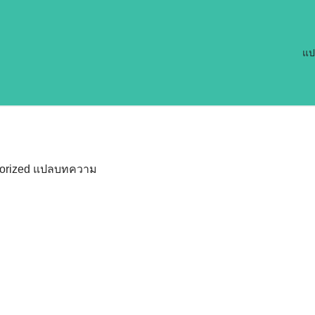
แป
orized
แปลบทความ