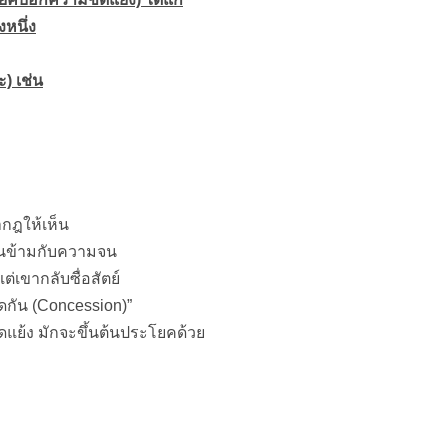
งหนึ่ง
ะ) เช่น
ากฎให้เห็น
รงกันข้ามกับความจน
ต่เขากลับซื่อสัตย์
ดกัน (Concession)”
แย้ง มักจะขึ้นต้นประโยคด้วย