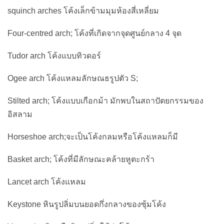
squinch arches โค้งเล็กข้ามมุมห้องสี่เหลี่ยม
Four-centred arch; โค้งที่เกิดจากจุดศูนย์กลาง 4 จุด
Tudor arch โค้งแบบทิวดอร์
Ogee arch โค้งแหลมลักษณธรูปตัว S;
Stilted arch; โค้งแบบเกือกม้า มักพบในสถาปัตยกรรมของ
อิสลาม
Horseshoe arch;จะเป็นโค้งกลมหรือโค้งแหลมก็มี
Basket arch; โค้งที่มีลักษณะคล้ายหูตะกร้า
Lancet arch โค้งแหลม
Keystone หินรูปลิ่มบนยอดกึ่งกลางของซุ้มโค้ง